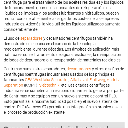
centrífuga para el tratamiento de los aceites residuales y los líquidos
de funcionamiento, como los lubricantes de refrigeración, los
líquidos de limpieza y los aceites lubricantes e hidráulicos, pueden
reducir considerablemente la carga de los costes de las empresas
industriales. Además, la vida útil de los líquidos utilizados aumenta
considerablemente.
El uso de
separadores
y decantadores centrífugos también ha
demostrado su eficacia en el campo de la tecnología
medioambiental durante décadas. Los ámbitos de aplicación más
habituales son el tratamiento de aguas residuales, la manipulación
de lodos de depuradora o la recuperación de materiales reciclables.
Centrimax suministra separadores,
decantadores
y otros diseños de
centrífugas (centrífugas industriales) usados de los principales
fabricantes
GEA Westfalia Separator
,
Alfa Laval
,
Flottweg
,
Andritz
Separation
(KMPT),
Siebtechnik
, etc. Las citadas centrífugas
industriales se someten a un reacondicionamiento general por parte
de Centrimax y se equipan con un nuevo sistema de control PLC.
Esto garantiza la máxima fiabilidad posible y el nuevo sistema de
control PLC (Siemens S7) permite una integración sin problemas en
el proceso de producción existente.