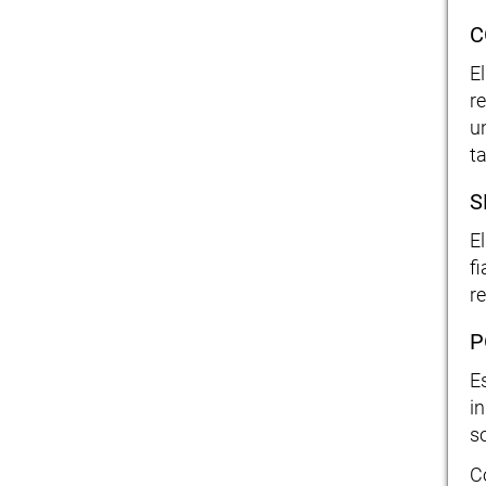
C
E
r
u
t
S
E
f
r
P
E
i
s
C