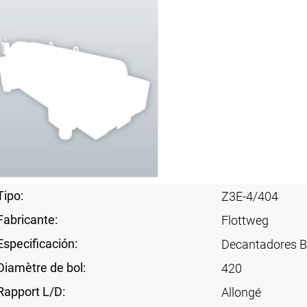
Tipo:
Z3E-4/404
Fabricante:
Flottweg
Especificación:
Decantadores B
Diamètre de bol:
420
Rapport L/D:
Allongé