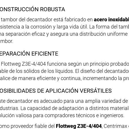
ONSTRUCCIÓN ROBUSTA
l tambor del decantador está fabricado en
acero inoxidab
esistencia a la corrosión y larga vida útil. La forma del ta
na separación eficaz y asegura una distribución uniforme de
ambor.
EPARACIÓN EFICIENTE
l Flottweg Z3E-4/404 funciona según un principio probado
iable de los sólidos de los líquidos. El diseño del decanta
ealice de manera eficiente y continua, incrementando la pr
OSIBILIDADES DE APLICACIÓN VERSÁTILES
ste decantador es adecuado para una amplia variedad de a
ndustrias. La capacidad de adaptación a distintos material
olución valiosa para compradores técnicos e ingenieros.
omo proveedor fiable del
Flottweg Z3E-4/404
, Centrimax