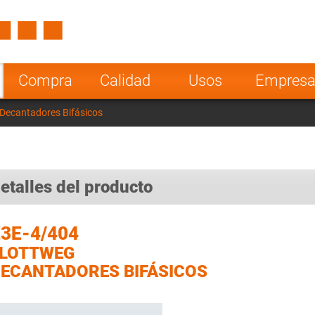
Spain
Czech Repu
ugal
Poland
Norway
Compra
Calidad
Usos
Empres
nesia
India
Greece
Decantadores Bifásicos
a
etalles del producto
3E-4/404
FLOTTWEG
ECANTADORES BIFÁSICOS