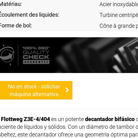
Matériau:
Acier inoxydabl
Écoulement des liquides:
Turbine centripè
Forme de bol:
Cône à grande 
No en stock - solicitar
máquina alternativa
l
Flottweg Z3E-4/404
es un potente
decantador bifásico
d
ficiente de líquidos y sólidos. Con un diámetro de tambor 
sbeltez, este decantador ofrece una geometría óptima para