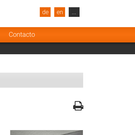
de
en
...
blic
Turkey
Netherlands
a
Contacto
Finland