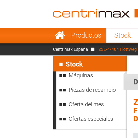
France
Italy
Sweden
Port
Saltar
Productos
Stock
navegación
Japan
Indo
Centrimax España
Z3E-4/404 Flottweg 
Denmark
Chin
Saltar
navegación
Stock
Máquinas
D
Piezas de recambio
Z
Oferta del mes
D
Ofertas especiales