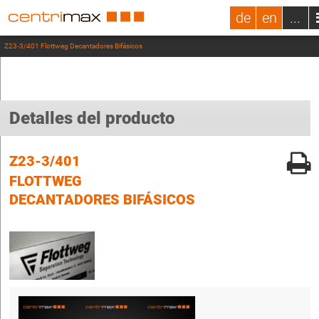
de
en
...
Z23-3/401 Flottweg Decantadores Bifásicos
Detalles del producto
Z23-3/401
FLOTTWEG
DECANTADORES BIFÁSICOS