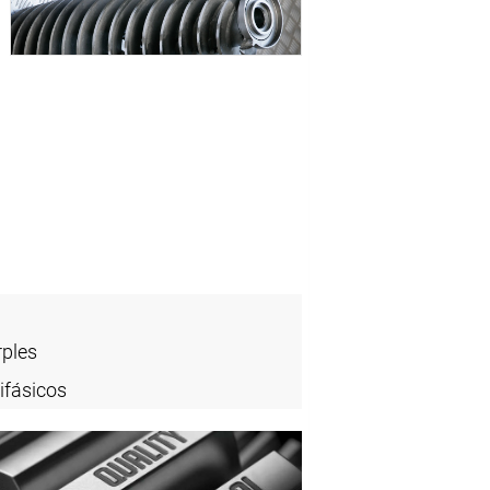
rples
ifásicos