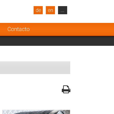
de
en
...
blic
Turkey
Netherlands
a
Contacto
Finland