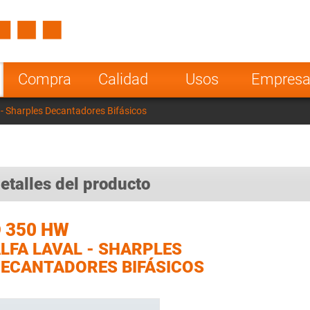
Spain
Czech Repu
ugal
Poland
Norway
Compra
Calidad
Usos
Empres
nesia
India
Greece
 - Sharples Decantadores Bifásicos
a
etalles del producto
 350 HW
LFA LAVAL - SHARPLES
ECANTADORES BIFÁSICOS