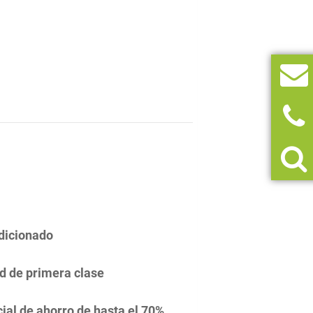
dicionado
d de primera clase
ial de ahorro de hasta el 70%.