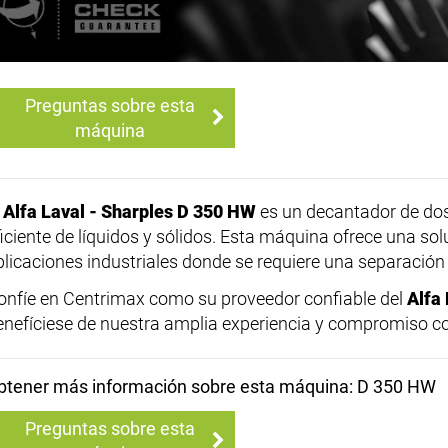
Preguntas sobre esta
máquina
l
Alfa Laval - Sharples D 350 HW
es un decantador de dos 
ficiente de líquidos y sólidos. Esta máquina ofrece una so
plicaciones industriales donde se requiere una separación 
onfíe en Centrimax como su proveedor confiable del
Alfa
enefíciese de nuestra amplia experiencia y compromiso co
btener más información sobre esta máquina: D 350 HW
Preguntas sobre esta