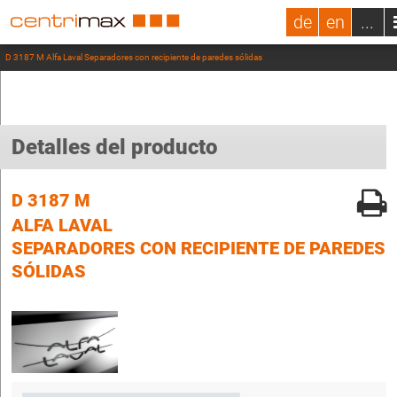
de
en
...
D 3187 M Alfa Laval Separadores con recipiente de paredes sólidas
Detalles del producto
D 3187 M
ALFA LAVAL
SEPARADORES CON RECIPIENTE DE PAREDES
SÓLIDAS