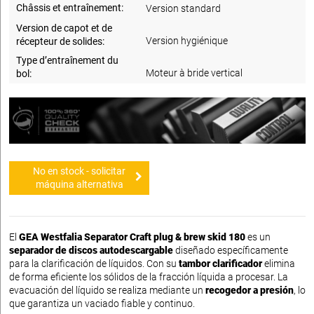
Châssis et entraînement:
Version standard
Version de capot et de
Version hygiénique
récepteur de solides:
Type d’entraînement du
Moteur à bride vertical
bol:
No en stock - solicitar
máquina alternativa
El
GEA Westfalia Separator Craft plug & brew skid 180
es un
separador de discos autodescargable
diseñado específicamente
para la clarificación de líquidos. Con su
tambor clarificador
elimina
de forma eficiente los sólidos de la fracción líquida a procesar. La
evacuación del líquido se realiza mediante un
recogedor a presión
, lo
que garantiza un vaciado fiable y continuo.