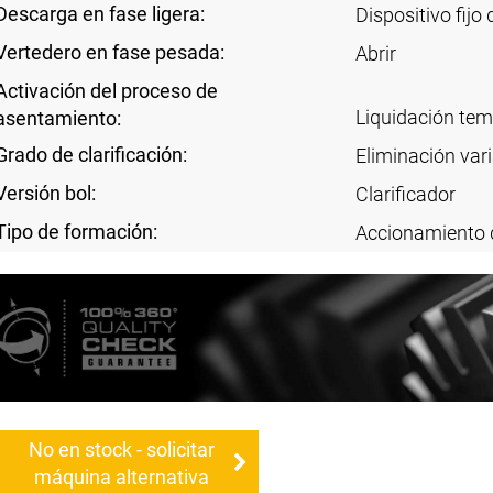
Descarga en fase ligera:
Dispositivo fijo
Vertedero en fase pesada:
Abrir
Activación del proceso de
Liquidación te
asentamiento:
Grado de clarificación:
Eliminación vari
Versión bol:
Clarificador
Tipo de formación:
Accionamiento 
No en stock - solicitar
máquina alternativa