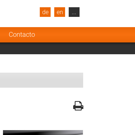
de
en
...
blic
Turkey
Netherlands
a
Contacto
Finland