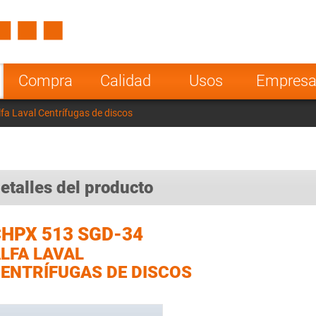
Spain
Czech Repu
ugal
Poland
Norway
Compra
Calidad
Usos
Empres
nesia
India
Greece
a Laval Centrífugas de discos
a
etalles del producto
HPX 513 SGD-34
LFA LAVAL
ENTRÍFUGAS DE DISCOS