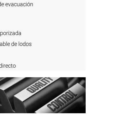
 de evacuación
mporizada
able de lodos
directo