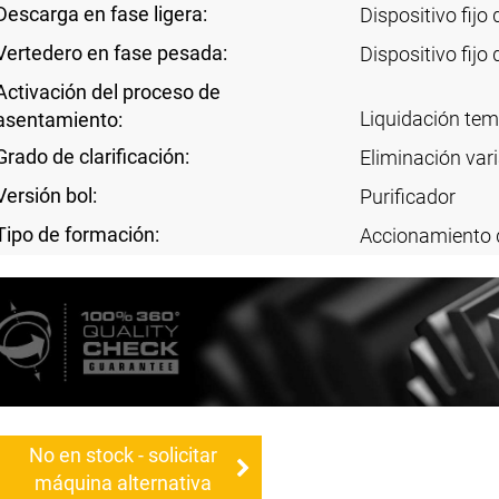
Descarga en fase ligera:
Dispositivo fijo
Vertedero en fase pesada:
Dispositivo fijo
Activación del proceso de
Liquidación te
asentamiento:
Grado de clarificación:
Eliminación vari
Versión bol:
Purificador
Tipo de formación:
Accionamiento 
No en stock - solicitar
máquina alternativa