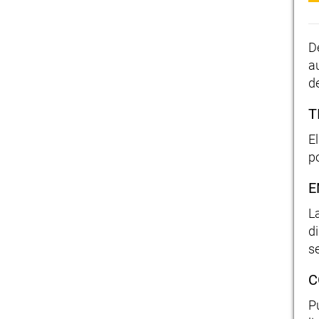
D
a
d
T
E
p
E
L
d
s
C
P