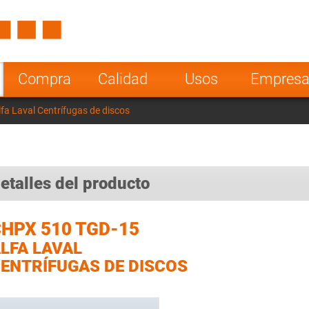
Spain
Czech Repu
ugal
Poland
Norway
Compra
Calidad
Usos
Empres
nesia
India
Greece
a Laval Centrífugas de discos
a
etalles del producto
HPX 510 TGD-15
LFA LAVAL
ENTRÍFUGAS DE DISCOS