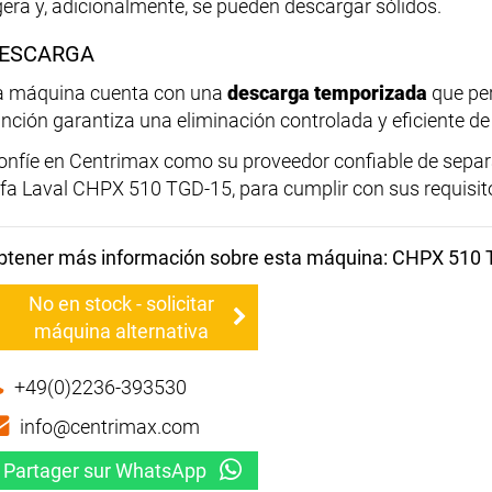
igera y, adicionalmente, se pueden descargar sólidos.
ESCARGA
a máquina cuenta con una
descarga temporizada
que per
unción garantiza una eliminación controlada y eficiente de 
onfíe en Centrimax como su proveedor confiable de sepa
lfa Laval CHPX 510 TGD-15, para cumplir con sus requisito
btener más información sobre esta máquina: CHPX 510
No en stock - solicitar
máquina alternativa
+49(0)2236-393530
info@centrimax.com
Partager sur WhatsApp