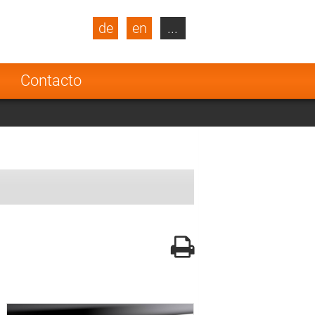
de
en
...
blic
Turkey
Netherlands
a
Contacto
Finland