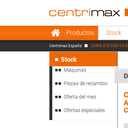
France
Italy
Sweden
Port
Saltar
Productos
Stock
navegación
Japan
Indo
Centrimax España
CHPX 510 TGD-15 Alf
Denmark
Chin
Saltar
navegación
Stock
Máquinas
D
Piezas de recambio
C
Oferta del mes
A
C
Ofertas especiales