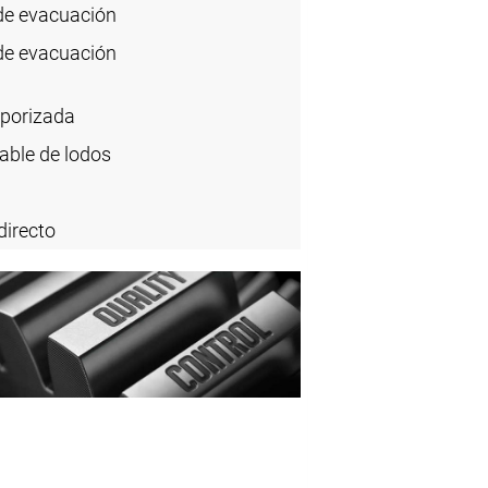
 de evacuación
 de evacuación
mporizada
able de lodos
directo