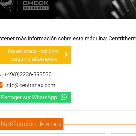
btener más información sobre esta máquina: Centrither
No en stock - solicitar
máquina alternativa
+49(0)2236-393530
info@centrimax.com
Partager sur WhatsApp
Notificación de stock