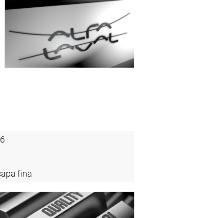
 6
apa fina