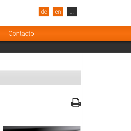
de
en
...
blic
Turkey
Netherlands
a
Contacto
Finland