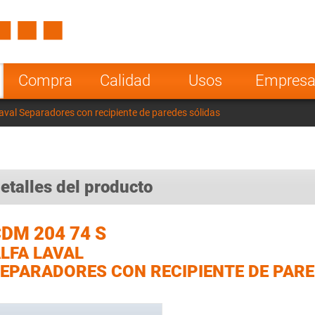
Spain
Czech Repu
ugal
Poland
Norway
Compra
Calidad
Usos
Empres
nesia
India
Greece
val Separadores con recipiente de paredes sólidas
a
etalles del producto
DM 204 74 S
LFA LAVAL
EPARADORES CON RECIPIENTE DE PARE