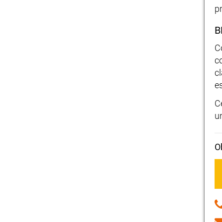
p
B
C
c
c
e
C
u
O