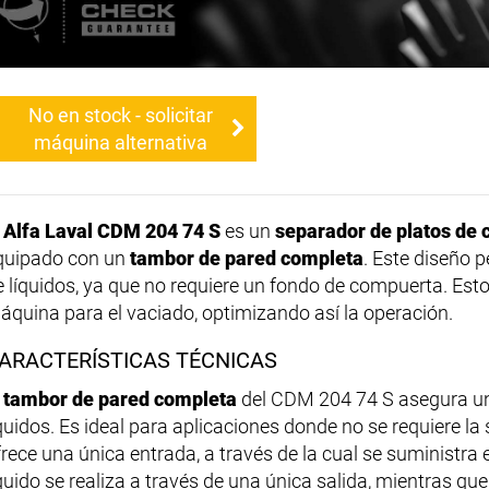
No en stock - solicitar
máquina alternativa
l
Alfa Laval CDM 204 74 S
es un
separador de platos de
quipado con un
tambor de pared completa
. Este diseño 
e líquidos, ya que no requiere un fondo de compuerta. Esto
áquina para el vaciado, optimizando así la operación.
ARACTERÍSTICAS TÉCNICAS
l
tambor de pared completa
del CDM 204 74 S asegura un
íquidos. Es ideal para aplicaciones donde no se requiere la
rece una única entrada, a través de la cual se suministra e
íquido se realiza a través de una única salida, mientras que