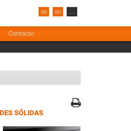
de
en
...
blic
Turkey
Netherlands
a
Contacto
Finland
DES SÓLIDAS