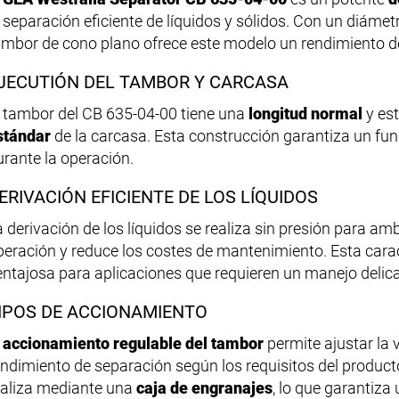
a separación eficiente de líquidos y sólidos. Con un diáme
ambor de cono plano ofrece este modelo un rendimiento d
JECUTIÓN DEL TAMBOR Y CARCASA
l tambor del CB 635-04-00 tiene una
longitud normal
y es
stándar
de la carcasa. Esta construcción garantiza un fun
urante la operación.
ERIVACIÓN EFICIENTE DE LOS LÍQUIDOS
a derivación de los líquidos se realiza sin presión para amb
peración y reduce los costes de mantenimiento. Esta cara
entajosa para aplicaciones que requieren un manejo delic
IPOS DE ACCIONAMIENTO
l
accionamiento regulable del tambor
permite ajustar la 
endimiento de separación según los requisitos del producto
ealiza mediante una
caja de engranajes
, lo que garantiza 