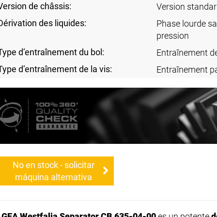
Version de châssis:
Version standa
Dérivation des liquides:
Phase lourde sa
pression
Type d’entraînement du bol:
Entraînement de
Type d’entraînement de la vis:
Entraînement p
No en stock - solicitar
máquina alternativa
l
GEA Westfalia Separator CB 635-04-00
es un potente
d