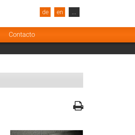
de
en
...
blic
Turkey
Netherlands
a
Contacto
Finland