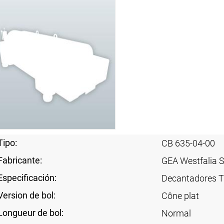
Tipo:
CB 635-04-00
Fabricante:
GEA Westfalia 
Especificación:
Decantadores Tr
Version de bol:
Cône plat
Longueur de bol:
Normal