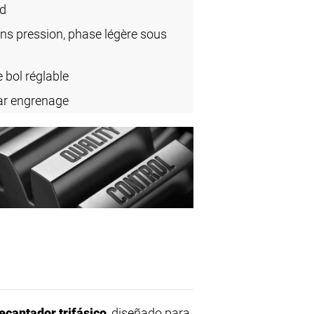
rd
ns pression, phase légère sous
 bol réglable
ar engrenage
ecantador trifásico
, diseñado para