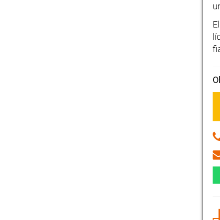
u
E
l
f
O