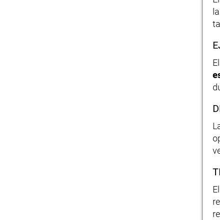
l
t
E
E
e
d
D
L
o
v
T
E
r
r