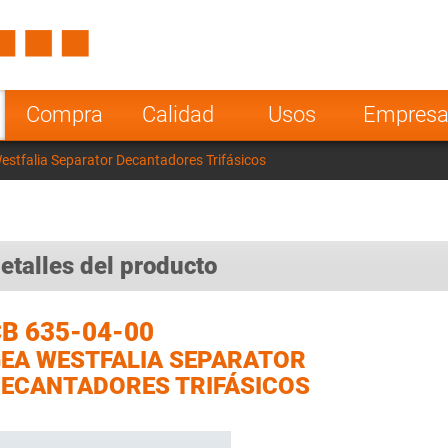
Spain
Czech Repu
ugal
Poland
Norway
Compra
Calidad
Usos
Empres
nesia
India
Greece
stfalia Separator Decantadores Trifásicos
a
etalles del producto
B 635-04-00
EA WESTFALIA SEPARATOR
ECANTADORES TRIFÁSICOS