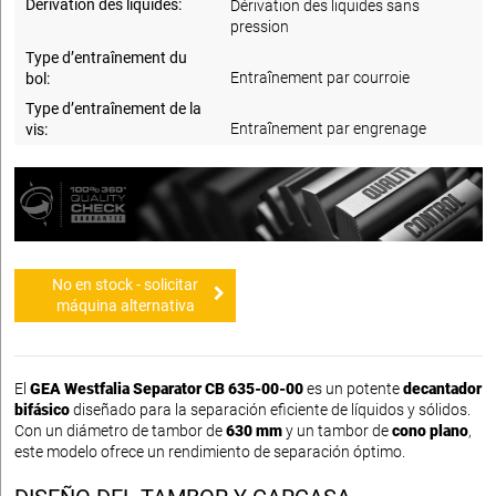
Dérivation des liquides:
Dérivation des liquides sans
pression
Type d’entraînement du
Entraînement par courroie
bol:
Type d’entraînement de la
Entraînement par engrenage
vis:
No en stock - solicitar
máquina alternativa
El
GEA Westfalia Separator CB 635-00-00
es un potente
decantador
bifásico
diseñado para la separación eficiente de líquidos y sólidos.
Con un diámetro de tambor de
630 mm
y un tambor de
cono plano
,
este modelo ofrece un rendimiento de separación óptimo.