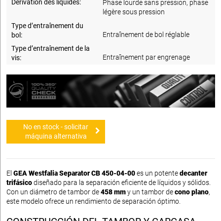
Dérivation des liquides:
Phase lourde sans pression, phase
légère sous pression
Type d’entraînement du
Entraînement de bol réglable
bol:
Type d’entraînement de la
Entraînement par engrenage
vis:
No en stock - solicitar
máquina alternativa
El
GEA Westfalia Separator CB 450-04-00
es un potente
decanter
trifásico
diseñado para la separación eficiente de líquidos y sólidos.
Con un diámetro de tambor de
458 mm
y un tambor de
cono plano
,
este modelo ofrece un rendimiento de separación óptimo.