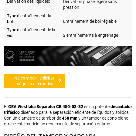
Dérivation des liquides:
Dérivation phase légère sans
pression
Type d’entraînement du
Entraînement de bol réglable
bol:
Type d’entraînement de la
2 entraînements à engrenage
vis:
No en stock - solicitar
máquina alternativa
El
GEA Westfalia Separator CB 450-03-32
es un potente
decantador
trifásico
diseñado para la separación eficiente de líquidos y sólidos.
Con un diámetro de tambor de
458 mm
y un tambor de cono plano
ofrece este modelo un rendimiento de separación óptimo.