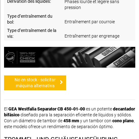
Dérivation des liquides:
Phases lourde et légère sans
pression
Type d’entraînement du
Entraînement par courroie
bol:
Type d’entraînement de la
Entraînement par engrenage
vis:
No en stock - solicitar
máquina alternativa
El
GEA Westfalia Separator CB 450-01-00
es un potente
decantador
bifásico
diseñado para la separación eficiente de líquidos y sólidos.
Con un diámetro de tambor de
458 mm
y un tambor con
cono plano
,
este modelo ofrece un rendimiento de separación óptimo.