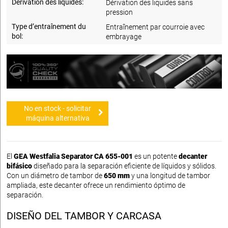
Dérivation des liquides:
Dérivation des liquides sans
pression
Type d’entraînement du
Entraînement par courroie avec
bol:
embrayage
No en stock - solicitar
máquina alternativa
El
GEA Westfalia Separator CA 655-001
es un potente
decanter
bifásico
diseñado para la separación eficiente de líquidos y sólidos.
Con un diámetro de tambor de
650 mm
y una longitud de tambor
ampliada, este decanter ofrece un rendimiento óptimo de
separación.
DISEÑO DEL TAMBOR Y CARCASA