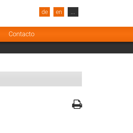
de
en
...
blic
Turkey
Netherlands
a
Contacto
Finland