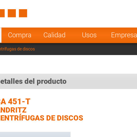
Spain
Czech Repu
ugal
Poland
Norway
Compra
Calidad
Usos
Empres
nesia
India
Greece
trífugas de discos
a
etalles del producto
A 451-T
NDRITZ
ENTRÍFUGAS DE DISCOS