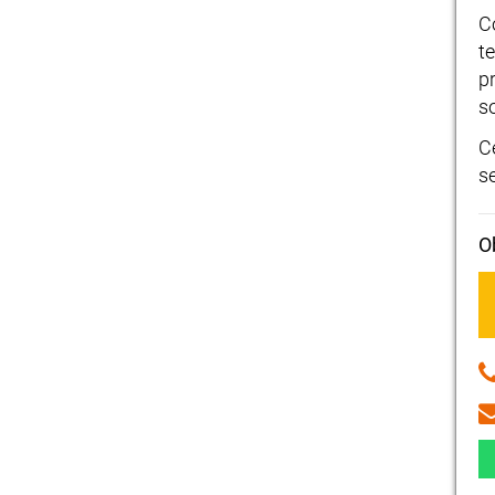
C
t
p
s
C
s
O