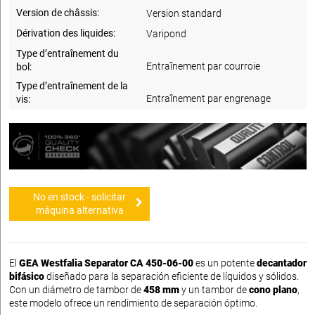
Version de châssis:
Version standard
Dérivation des liquides:
Varipond
Type d’entraînement du
Entraînement par courroie
bol:
Type d’entraînement de la
Entraînement par engrenage
vis:
No en stock - solicitar
máquina alternativa
El
GEA Westfalia Separator CA 450-06-00
es un potente
decantador
bifásico
diseñado para la separación eficiente de líquidos y sólidos.
Con un diámetro de tambor de
458 mm
y un tambor de
cono plano
,
este modelo ofrece un rendimiento de separación óptimo.