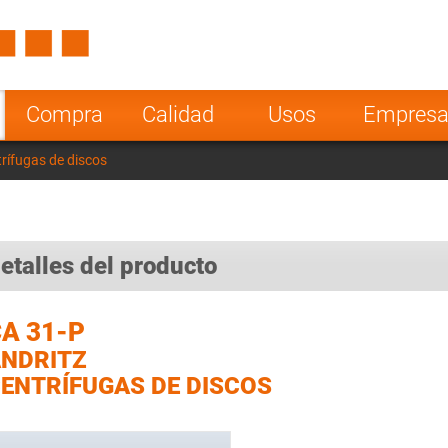
Spain
Czech Repu
ugal
Poland
Norway
Compra
Calidad
Usos
Empres
nesia
India
Greece
rífugas de discos
a
etalles del producto
A 31-P
NDRITZ
ENTRÍFUGAS DE DISCOS