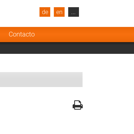
de
en
...
blic
Turkey
Netherlands
a
Contacto
Finland