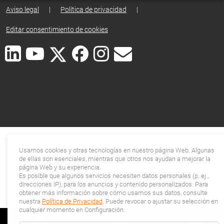
Aviso legal
|
Política de privacidad
|
Editar consentimiento de cookies
Usamos cookies y otras tecnologías en nuestro página Web. Algunas
de ellas son esenciales, mientras que otros nos ayudan a mejorar la
página Web y su experiencia.
Es posible que algunos servicios necesiten datos personales (p. ej.,
direcciones IP), para los anuncios y contenido personalizados. Para
obtener más información sobre cómo usamos sus datos, consulte
nuestra
Política de Privacidad
. Puede revocar o ajustar su selección en
cualquier momento en Configuración.