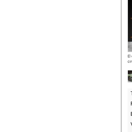
El
ci