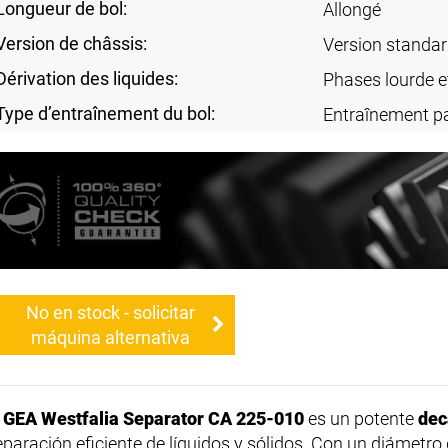
Longueur de bol:
Allongé
Version de châssis:
Version standa
Dérivation des liquides:
Phases lourde e
Type d’entraînement du bol:
Entraînement pa
No en stock - solicitar
máquina alternativa
l
GEA Westfalia Separator CA 225-010
es un potente
dec
eparación eficiente de líquidos y sólidos. Con un diámetr