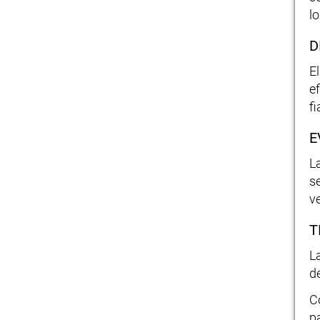
l
D
E
e
fi
E
L
s
v
T
L
de
C
p