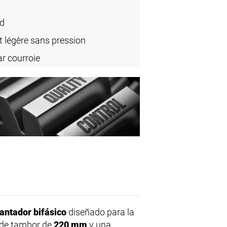
rd
t légère sans pression
r courroie
antador bifásico
diseñado para la
o de tambor de
220 mm
y una