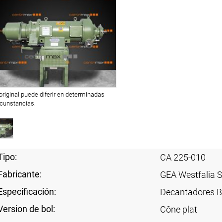
 original puede diferir en determinadas
rcunstancias.
Tipo:
CA 225-010
Fabricante:
GEA Westfalia 
Especificación:
Decantadores B
Version de bol:
Cône plat