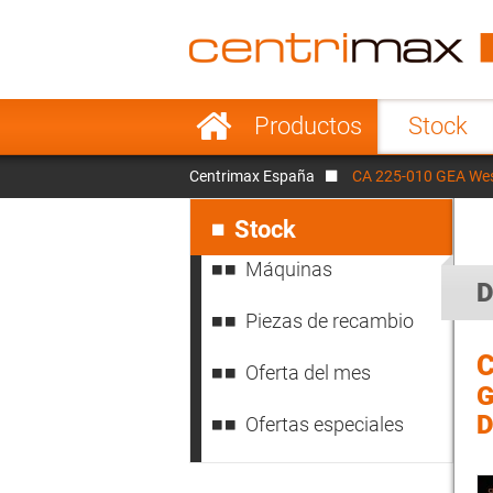
France
Italy
Sweden
Port
Saltar
Productos
Stock
navegación
Japan
Indo
Centrimax España
CA 225-010 GEA West
Denmark
Chin
Saltar
navegación
Stock
Máquinas
D
Piezas de recambio
C
Oferta del mes
G
D
Ofertas especiales