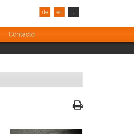
de
en
...
blic
Turkey
Netherlands
a
Contacto
Finland