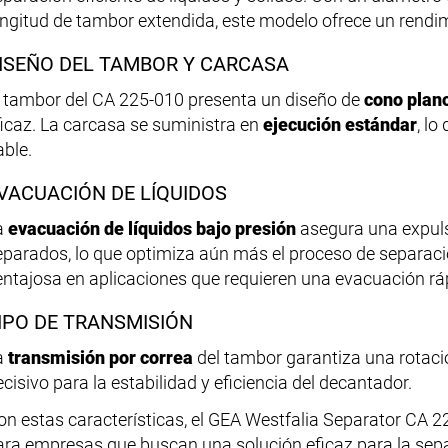
ongitud de tambor extendida, este modelo ofrece un rendi
ISEÑO DEL TAMBOR Y CARCASA
l tambor del CA 225-010 presenta un diseño de
cono plan
ficaz. La carcasa se suministra en
ejecución estándar
, lo
able.
VACUACIÓN DE LÍQUIDOS
a
evacuación de líquidos bajo presión
asegura una expulsi
eparados, lo que optimiza aún más el proceso de separaci
entajosa en aplicaciones que requieren una evacuación ráp
IPO DE TRANSMISIÓN
a
transmisión por correa
del tambor garantiza una rotació
cisivo para la estabilidad y eficiencia del decantador.
on estas características, el GEA Westfalia Separator CA 
ara empresas que buscan una solución eficaz para la separ