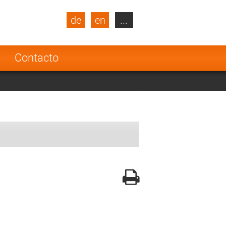
de
en
...
blic
Turkey
Netherlands
a
Contacto
Finland