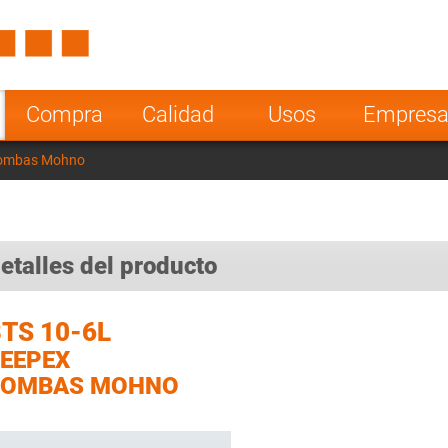
Spain
Czech Repu
ugal
Poland
Norway
Compra
Calidad
Usos
Empres
nesia
India
Greece
Bombas Mohno
a
etalles del producto
TS 10-6L
EEPEX
BOMBAS MOHNO