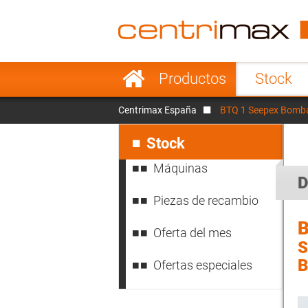
France
Italy
Sweden
Port
Saltar
Productos
Stock
navegación
Japan
Indo
Centrimax España
BTQ 1 Seepex Bomb
Denmark
Chin
Saltar
navegación
Stock
Máquinas
D
Piezas de recambio
B
Oferta del mes
S
Ofertas especiales