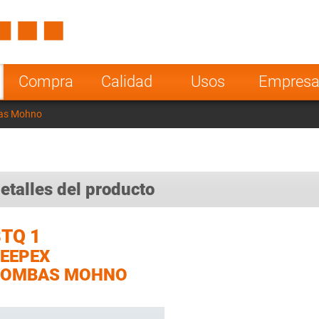
Spain
Czech Repu
ugal
Poland
Norway
Compra
Calidad
Usos
Empres
nesia
India
Greece
as Mohno
a
etalles del producto
TQ 1
EEPEX
BOMBAS MOHNO