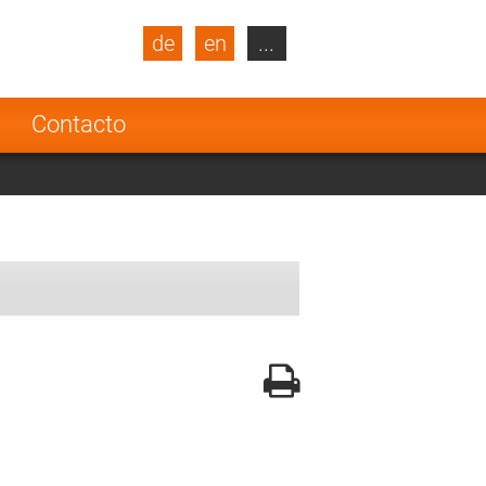
de
en
...
blic
Turkey
Netherlands
a
Contacto
Finland