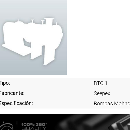
Tipo:
BTQ 1
Fabricante:
Seepex
Especificación:
Bombas Mohn