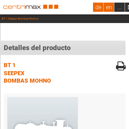
de
en
...
BT 1 Seepex Bombas Mohno
Detalles del producto
BT 1
SEEPEX
BOMBAS MOHNO