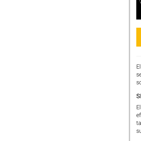
E
s
s
S
E
e
t
s