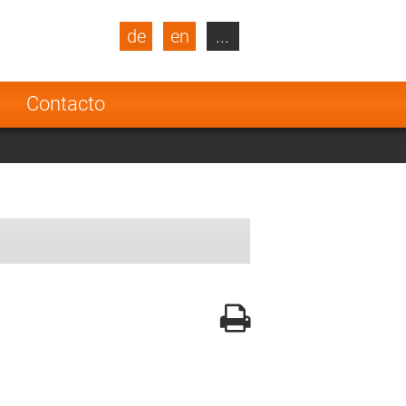
de
en
...
blic
Turkey
Netherlands
a
Contacto
Finland