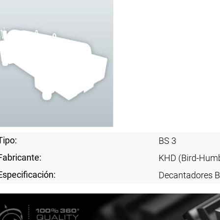
Tipo:
BS 3
Fabricante:
KHD (Bird-Humb
Especificación:
Decantadores B