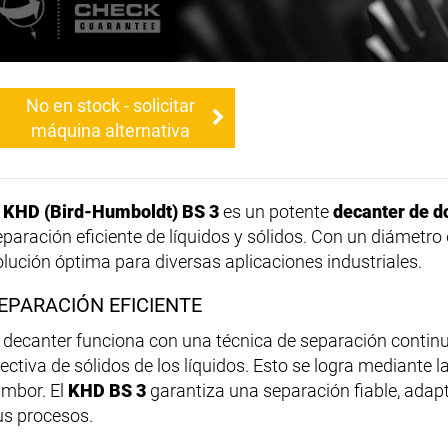
No en stock - solicitar
máquina alternativa
l
KHD (Bird-Humboldt) BS 3
es un potente
decanter de d
eparación eficiente de líquidos y sólidos. Con un diámetr
olución óptima para diversas aplicaciones industriales.
EPARACIÓN EFICIENTE
l decanter funciona con una técnica de separación continua
fectiva de sólidos de los líquidos. Esto se logra mediante l
ambor. El
KHD BS 3
garantiza una separación fiable, adapt
us procesos.