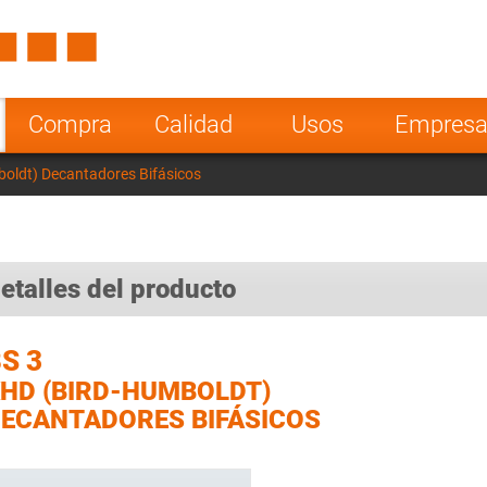
Spain
Czech Repu
ugal
Poland
Norway
Compra
Calidad
Usos
Empres
nesia
India
Greece
oldt) Decantadores Bifásicos
a
etalles del producto
S 3
HD (BIRD-HUMBOLDT)
ECANTADORES BIFÁSICOS