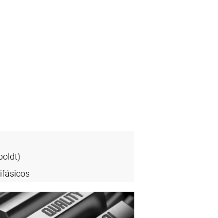
oldt)
ifásicos