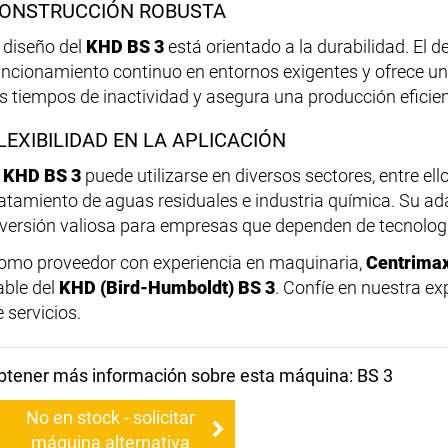
ONSTRUCCIÓN ROBUSTA
l diseño del
KHD BS 3
está orientado a la durabilidad. El 
uncionamiento continuo en entornos exigentes y ofrece una
os tiempos de inactividad y asegura una producción eficien
LEXIBILIDAD EN LA APLICACIÓN
l
KHD BS 3
puede utilizarse en diversos sectores, entre el
ratamiento de aguas residuales e industria química. Su ada
nversión valiosa para empresas que dependen de tecnologí
omo proveedor con experiencia en maquinaria,
Centrima
able del
KHD (Bird-Humboldt) BS 3
. Confíe en nuestra ex
 servicios.
btener más información sobre esta máquina: BS 3
No en stock - solicitar
máquina alternativa