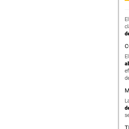
E
cl
d
C
E
a
e
d
M
L
d
s
T