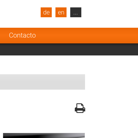
de
en
...
blic
Turkey
Netherlands
a
Contacto
Finland