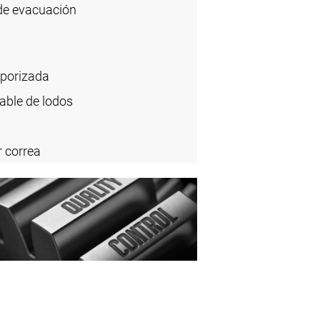
 de evacuación
mporizada
able de lodos
 correa