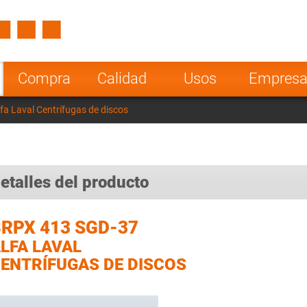
Spain
Czech Repu
ugal
Poland
Norway
Compra
Calidad
Usos
Empres
nesia
India
Greece
a Laval Centrífugas de discos
a
etalles del producto
RPX 413 SGD-37
LFA LAVAL
ENTRÍFUGAS DE DISCOS