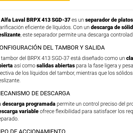
l
Alfa Laval BRPX 413 SGD-37
es un
separador de plato
arificación eficiente de líquidos. Con un
descarga de sólid
eslizante
, este separador permite una descarga controlada
ONFIGURACIÓN DEL TAMBOR Y SALIDA
l tambor del BRPX 413 SGD-37 está diseñado como un
cl
bierta
así como
salidas abiertas
para la fase ligera y pe
fectiva de los líquidos del tambor, mientras que los sólido
eslizante.
ECANISMO DE DESCARGA
a
descarga programada
permite un control preciso del p
escarga variable
ofrece flexibilidad para satisfacer los re
eparado.
IPO DE ACCIONAMIENTO