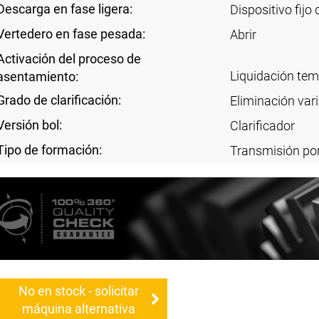
Descarga en fase ligera:
Dispositivo fijo
Vertedero en fase pesada:
Abrir
Activación del proceso de
Liquidación te
asentamiento:
Grado de clarificación:
Eliminación vari
Versión bol:
Clarificador
Tipo de formación:
Transmisión por
No en stock - solicitar
máquina alternativa