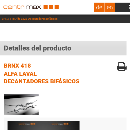
de
en
...
BRNX 418 Alfa Laval Decantadores Bifásicos
Detalles del producto
BRNX 418
ALFA LAVAL
DECANTADORES BIFÁSICOS