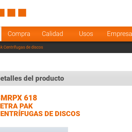
Spain
Czech Repu
ugal
Poland
Norway
Compra
Calidad
Usos
Empres
nesia
India
Greece
 Centrífugas de discos
a
etalles del producto
BMRPX 618
ETRA PAK
ENTRÍFUGAS DE DISCOS