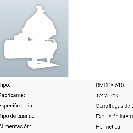
Tipo:
BMRPX 618
Fabricante:
Tetra Pak
Especificación:
Centrífugas de 
Tipo de cuenco:
Expulsión interm
Alimentación:
Hermética