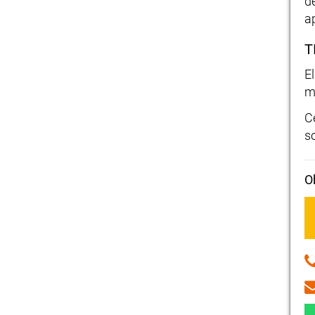
d
a
T
E
m
C
s
O