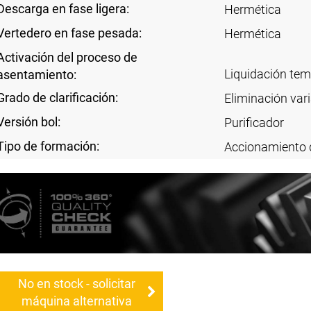
Descarga en fase ligera:
Hermética
Vertedero en fase pesada:
Hermética
Activación del proceso de
Liquidación te
asentamiento:
Grado de clarificación:
Eliminación vari
Versión bol:
Purificador
Tipo de formación:
Accionamiento 
No en stock - solicitar
máquina alternativa