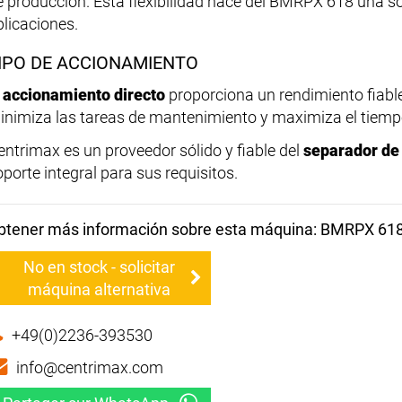
e producción. Esta flexibilidad hace del BMRPX 618 una so
plicaciones.
IPO DE ACCIONAMIENTO
l
accionamiento directo
proporciona un rendimiento fiable 
inimiza las tareas de mantenimiento y maximiza el tiemp
entrimax es un proveedor sólido y fiable del
separador de
oporte integral para sus requisitos.
btener más información sobre esta máquina: BMRPX 61
No en stock - solicitar
máquina alternativa
+49(0)2236-393530
info@centrimax.com