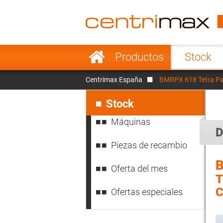
France
Italy
Sweden
Port
Saltar
Productos
Stock
navegación
Japan
Indo
Centrimax España
BMRPX 618 Tetra Pak
Denmark
Chin
Saltar
navegación
Stock
Máquinas
D
Piezas de recambio
Oferta del mes
T
C
Ofertas especiales