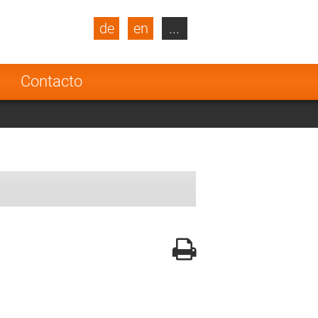
de
en
...
blic
Turkey
Netherlands
a
Contacto
Finland