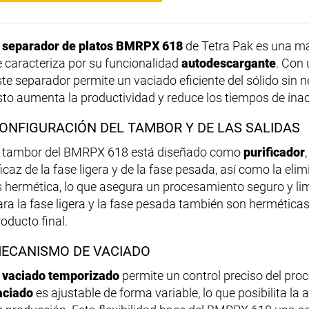
l
separador de platos BMRPX 618
de Tetra Pak es una m
e caracteriza por su funcionalidad
autodescargante
. Con
ste separador permite un vaciado eficiente del sólido sin 
sto aumenta la productividad y reduce los tiempos de inac
ONFIGURACIÓN DEL TAMBOR Y DE LAS SALIDAS
l tambor del BMRPX 618 está diseñado como
purificador
ficaz de la fase ligera y de la fase pesada, así como la eli
s hermética, lo que asegura un procesamiento seguro y li
ara la fase ligera y la fase pesada también son herméticas,
roducto final.
ECANISMO DE VACIADO
l
vaciado temporizado
permite un control preciso del pro
aciado
es ajustable de forma variable, lo que posibilita la 