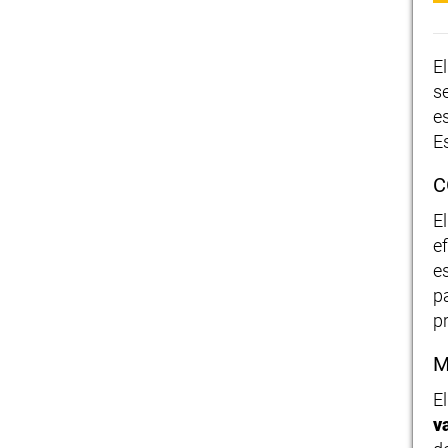
E
s
e
E
C
E
e
e
p
p
M
E
v