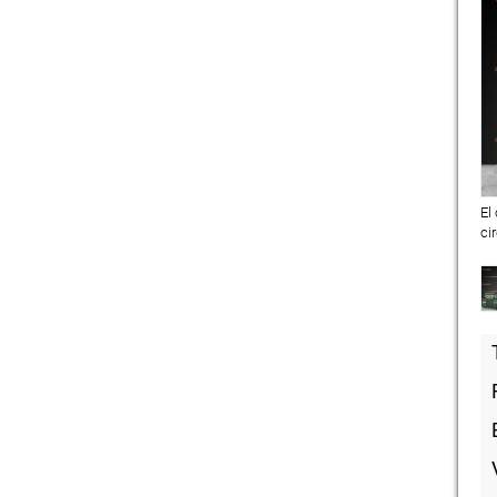
El
ci