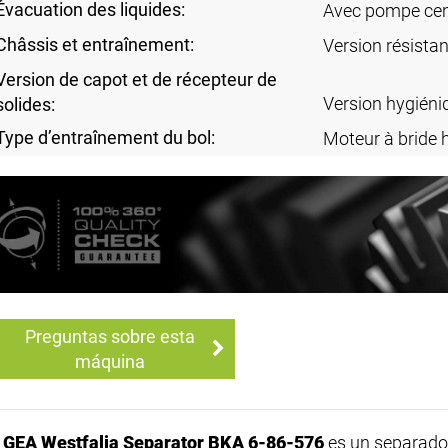
Évacuation des liquides:
Avec pompe cent
Châssis et entraînement:
Version résistan
Version de capot et de récepteur de
Version hygiéni
solides:
Type d’entraînement du bol:
Moteur à bride 
Preguntas sobre esta
máquina
l
GEA Westfalia Separator BKA 6-86-576
es un separado