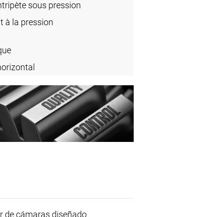
ripète sous pression
t à la pression
que
horizontal
r de cámaras diseñado