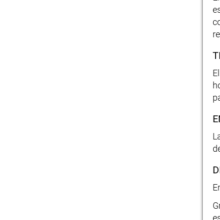
e
c
re
T
E
h
p
E
L
d
D
E
G
e