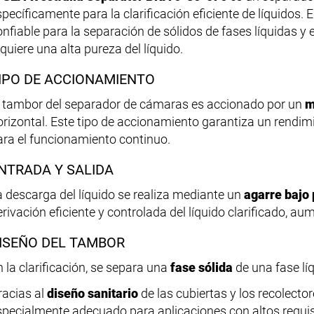
specíficamente para la clarificación eficiente de líquidos
onfiable para la separación de sólidos de fases líquidas y 
quiere una alta pureza del líquido.
IPO DE ACCIONAMIENTO
l tambor del separador de cámaras es accionado por un
m
orizontal. Este tipo de accionamiento garantiza un rendimi
ara el funcionamiento continuo.
NTRADA Y SALIDA
a descarga del líquido se realiza mediante un
agarre bajo 
erivación eficiente y controlada del líquido clarificado, a
ISEÑO DEL TAMBOR
n la clarificación, se separa una
fase sólida
de una fase lí
racias al
diseño sanitario
de las cubiertas y los recolector
specialmente adecuado para aplicaciones con altos requisi