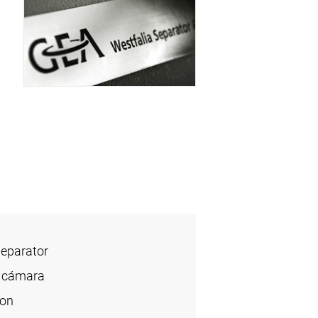
Separator
 cámara
ion