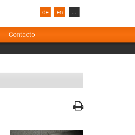
de
en
...
blic
Turkey
Netherlands
a
Contacto
Finland