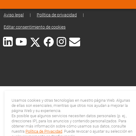
Aviso legal
|
Política de privacidad
|
Editar consentimiento de cookies
Usamos cookies y otras tecnologías en nuestro página Web. Algunas
de ellas son esenciales, mientras que otros nos ayudan a mejorar la
página Web y su experiencia.
Es posible que algunos servicios necesiten datos personales (p. ej.,
direcciones IP), para los anuncios y contenido personalizados. Para
obtener más información sobre cómo usamos sus datos, consulte
nuestra
Política de Privacidad
. Puede revocar o ajustar su selección en