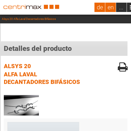
de
en
...
Alsys 20 Alfa Laval Decantadores Bifásicos
Detalles del producto
ALSYS 20
ALFA LAVAL
DECANTADORES BIFÁSICOS