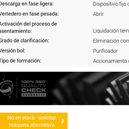
Descarga en fase ligera:
Dispositivo fijo
Vertedero en fase pesada:
Abrir
Activación del proceso de
Liquidación te
asentamiento:
Grado de clarificación:
Eliminación com
Versión bol:
Purificador
Tipo de formación:
Accionamiento 
No en stock - solicitar
máquina alternativa