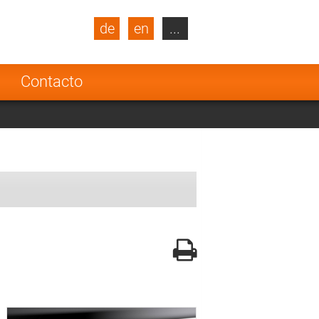
de
en
...
blic
Turkey
Netherlands
a
Contacto
Finland