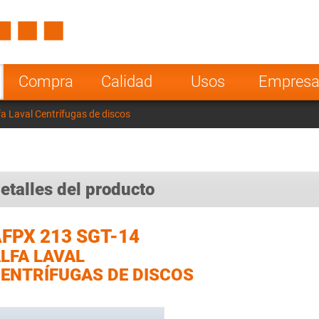
Spain
Czech Repu
ugal
Poland
Norway
Compra
Calidad
Usos
Empres
nesia
India
Greece
a Laval Centrífugas de discos
a
etalles del producto
FPX 213 SGT-14
LFA LAVAL
ENTRÍFUGAS DE DISCOS