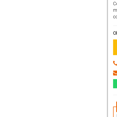
C
m
c
O