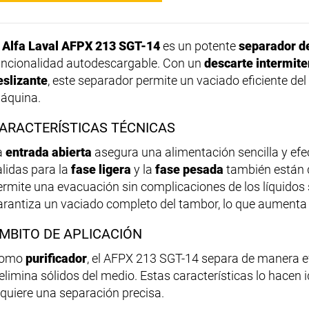
l
Alfa Laval AFPX 213 SGT-14
es un potente
separador de
uncionalidad autodescargable. Con un
descarte intermite
eslizante
, este separador permite un vaciado eficiente de
áquina.
ARACTERÍSTICAS TÉCNICAS
a
entrada abierta
asegura una alimentación sencilla y efe
alidas para la
fase ligera
y la
fase pesada
también están d
ermite una evacuación sin complicaciones de los líquidos
arantiza un vaciado completo del tambor, lo que aumenta l
MBITO DE APLICACIÓN
omo
purificador
, el AFPX 213 SGT-14 separa de manera ef
 elimina sólidos del medio. Estas características lo hacen
equiere una separación precisa.