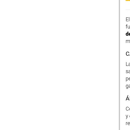
E
f
d
m
C
L
s
p
g
Á
C
y
r