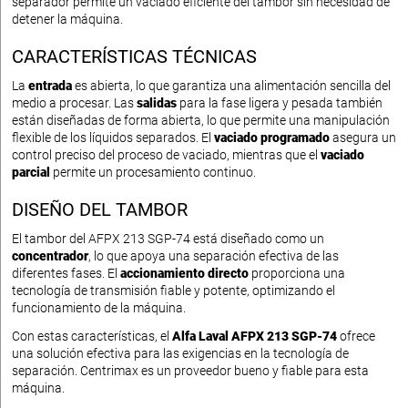
separador permite un vaciado eficiente del tambor sin necesidad de
detener la máquina.
CARACTERÍSTICAS TÉCNICAS
La
entrada
es abierta, lo que garantiza una alimentación sencilla del
medio a procesar. Las
salidas
para la fase ligera y pesada también
están diseñadas de forma abierta, lo que permite una manipulación
flexible de los líquidos separados. El
vaciado programado
asegura un
control preciso del proceso de vaciado, mientras que el
vaciado
parcial
permite un procesamiento continuo.
DISEÑO DEL TAMBOR
El tambor del AFPX 213 SGP-74 está diseñado como un
concentrador
, lo que apoya una separación efectiva de las
diferentes fases. El
accionamiento directo
proporciona una
tecnología de transmisión fiable y potente, optimizando el
funcionamiento de la máquina.
Con estas características, el
Alfa Laval AFPX 213 SGP-74
ofrece
una solución efectiva para las exigencias en la tecnología de
separación. Centrimax es un proveedor bueno y fiable para esta
máquina.