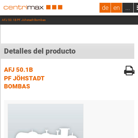
de
en
...
AFJ 50.1B PF Jöhstadt Bombas
Detalles del producto
AFJ 50.1B
PF JÖHSTADT
BOMBAS